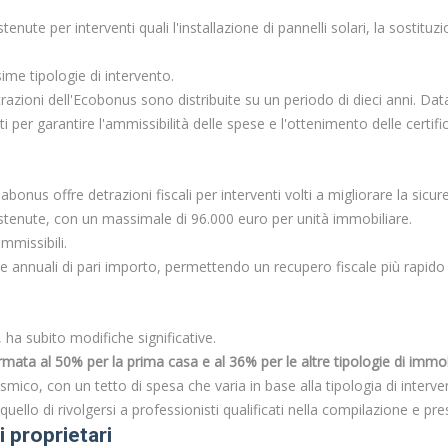
ute per interventi quali l'installazione di pannelli solari, la sostituzio
me tipologie di intervento.
azioni dell'Ecobonus sono distribuite su un periodo di dieci anni. Data 
ati per garantire l'ammissibilità delle spese e l'ottenimento delle certific
abonus offre detrazioni fiscali per interventi volti a migliorare la sicur
tenute, con un massimale di 96.000 euro per unità immobiliare.
mmissibili.
e annuali di pari importo, permettendo un recupero fiscale più rapido 
 ha subito modifiche significative.
rmata al 50% per la prima casa e al 36% per le altre tipologie di immob
ico, con un tetto di spesa che varia in base alla tipologia di interve
uello di rivolgersi a professionisti qualificati nella compilazione e pr
 proprietari