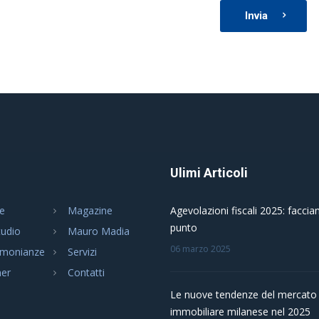
Invia
Ulimi Articoli
e
Magazine
Agevolazioni fiscali 2025: faccia
punto
tudio
Mauro Madia
06 marzo 2025
imonianze
Servizi
ner
Contatti
Le nuove tendenze del mercato
immobiliare milanese nel 2025