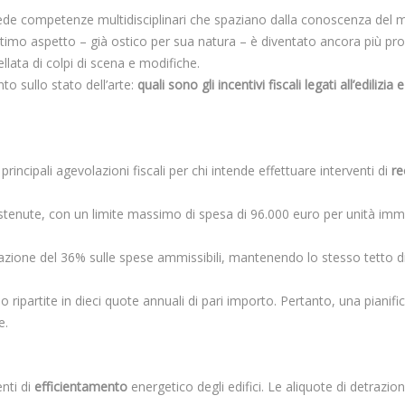
ede competenze multidisciplinari che spaziano dalla conoscenza del me
ltimo aspetto – già ostico per sua natura – è diventato ancora più probl
lata di colpi di scena e modifiche.
 sullo stato dell’arte:
quali sono gli incentivi fiscali legati all’edilizi
rincipali agevolazioni fiscali per chi intende effettuare interventi di
re
tenute, con un limite massimo di spesa di 96.000 euro per unità immob
razione del 36% sulle spese ammissibili, mantenendo lo stesso tetto di
ripartite in dieci quote annuali di pari importo. Pertanto, una pianifi
e.
enti di
efficientamento
energetico degli edifici. Le aliquote di detrazion