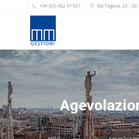
+39 (02) 422 97 927
Via Tagiura, 23 - 20
Agevolazion